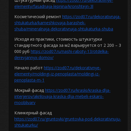
Штукатурный фасад
https://zod07.ru/dekorativnye-
elementy/fasadnaja-lepnina/kronshtejn-3l
Косметический ремонт
https://zod07.ru/dekorativnaja-
shtukaturka/kameshkovaja-barashek-
shuba/mineralnaja-dekorativnaja-shtukaturka-shuba
Исходя из практики, стоимость штукатурки
стандартного фасада за м2 варьируется от 2 200 – 3
000 руб
https://zod07.ru/nashi-raboty-13/otdelka-
derevjannyx-domov/
Начало работ
https://zod07.ru/dekorativnye-
elementy/moldingi-iz-penoplasta/moldingi-iz-
penoplasta-m-1
Мокрый фасад
https://zod07.ru/kraski/kraska-dlja-
interjerov/akrilovaja-kraska-dlja-mebeli-eskaro-
mooblivarv
Клинкерный фасад
https://zod07.ru/gruntovki/gruntovka-pod-dekorativnuju-
shtukaturku/