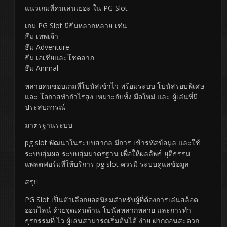
แนวเกมที่คนเล่นเยอะ ใน PG Slot
เกม PG Slot มีธีมหลากหลาย เช่น
ธีม เทพเจ้า
ธีม Adventure
ธีม เอเชียและโชคลาภ
ธีม Animal
หลายคนชอบเกมที่โบนัสเข้าไว พร้อมระบบ โบนัสรอบพิเศษ
และ โอกาสทำกำไรสูง เหมาะกับทั้ง มือใหม่ และ ผู้เล่นที่มี
ประสบการณ์
มาตรฐานระบบ
pg slot พัฒนาในระบบสากล มีการ เข้ารหัสข้อมูล และใช้
ระบบสุ่มผล ระบบสุ่มมาตรฐาน เพื่อให้ผลลัพธ์ ยุติธรรม
แพลตฟอร์มที่ให้บริการ pg slot ควรมี ระบบดูแลข้อมูล
สรุป
PG Slot เป็นตัวเลือกยอดนิยมสำหรับผู้ที่ต้องการเล่นสล็อต
ออนไลน์ ด้วยจุดเด่นด้าน โบนัสหลากหลาย และการทำ
ธุรกรรมที่ ไว ผู้เล่นสามารถเริ่มต้นได้ ง่าย ฝากถอนสะดวก