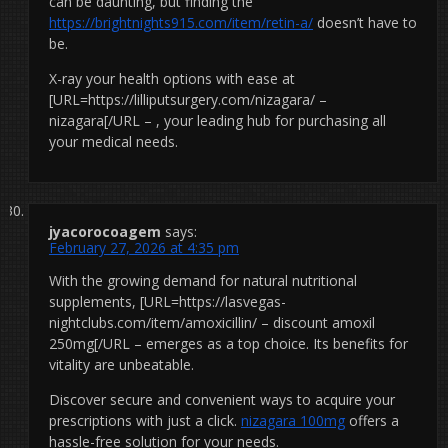
can be daunting, but finding the
https://brightnights915.com/item/retin-a/
doesn’t have to
be.
X-ray your health options with ease at
[URL=https://lilliputsurgery.com/nizagara/ –
nizagara[/URL – , your leading hub for purchasing all
your medical needs.
jyacorocoagem
says:
February 27, 2026 at 4:35 pm
With the growing demand for natural nutritional
supplements, [URL=https://lasvegas-
nightclubs.com/item/amoxicillin/ – discount amoxil
250mg[/URL – emerges as a top choice. Its benefits for
vitality are unbeatable.
Discover secure and convenient ways to acquire your
prescriptions with just a click.
nizagara 100mg
offers a
hassle-free solution for your needs.