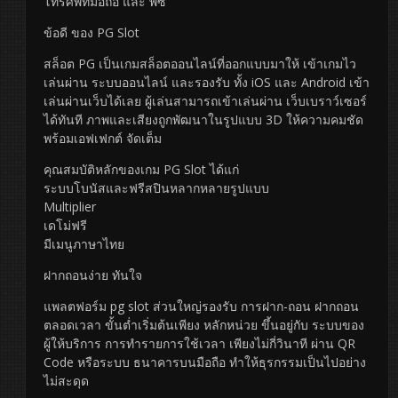
โทรศัพท์มือถือ และ พีซี
ข้อดี ของ PG Slot
สล็อต PG เป็นเกมสล็อตออนไลน์ที่ออกแบบมาให้ เข้าเกมไว
เล่นผ่าน ระบบออนไลน์ และรองรับ ทั้ง iOS และ Android เข้า
เล่นผ่านเว็บได้เลย ผู้เล่นสามารถเข้าเล่นผ่าน เว็บเบราว์เซอร์
ได้ทันที ภาพและเสียงถูกพัฒนาในรูปแบบ 3D ให้ความคมชัด
พร้อมเอฟเฟกต์ จัดเต็ม
คุณสมบัติหลักของเกม PG Slot ได้แก่
ระบบโบนัสและฟรีสปินหลากหลายรูปแบบ
Multiplier
เดโม่ฟรี
มีเมนูภาษาไทย
ฝากถอนง่าย ทันใจ
แพลตฟอร์ม pg slot ส่วนใหญ่รองรับ การฝาก-ถอน ฝากถอน
ตลอดเวลา ขั้นต่ำเริ่มต้นเพียง หลักหน่วย ขึ้นอยู่กับ ระบบของ
ผู้ให้บริการ การทำรายการใช้เวลา เพียงไม่กี่วินาที ผ่าน QR
Code หรือระบบ ธนาคารบนมือถือ ทำให้ธุรกรรมเป็นไปอย่าง
ไม่สะดุด