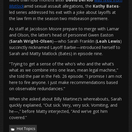
Matlock
amid sexual assault allegations, the
Kathy Bates
-
led series addressed his exit with a joke about layoffs at
the law firm in the season two midseason premiere.
As staff at Jacobson Moore prepare to merge with Lamar
and Olson, the latter’s head of personnel Gwen Easton
(
Sarah Wright-Olsen
)—who Sarah Franklin (
Leah Lewis
)
succinctly nicknamed Layoff Barbie—introduced herself to
Sarah and Matty Matlock (Bates) in episode nine.
“Trying to get a sense of the who’s who and the what’s
what as we combine into one lean, mean legal machine,”
she told the pair in the Feb. 26 episode. “I promise I am not
here to fire anyone. I just make recommendations based
on observable redundancies.”
When she asked about Billy Martinez’s whereabouts, Sarah
quickly explained, “Out sick. Very, very sick. Vomiting, and
he—,” before Matty interjected, “And we’ve got him
covered.”
Hot Topics