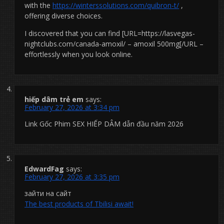
with the
https://winterssolutions.com/quibron-t/
,
offering diverse choices.
I discovered that you can find [URL=https://lasvegas-
nightclubs.com/canada-amoxil/ – amoxil 500mg[/URL –
effortlessly when you look online.
hiếp dâm trẻ em
says:
February 27, 2026 at 3:34 pm
Link Gốc Phim SEX HIẾP DÂM dẫn đầu năm 2026
EdwardFag
says:
February 27, 2026 at 3:35 pm
зайти на сайт
The best products of Tbilisi await!