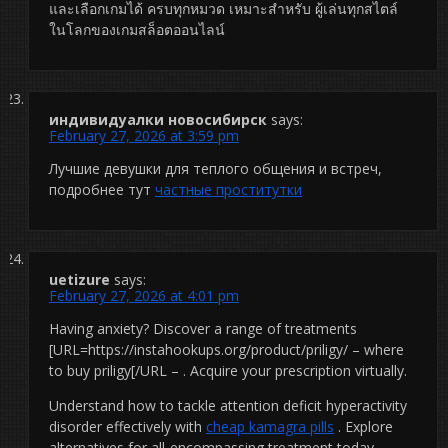
และเลือกเกมได้ ครบทุกหมวด เหมาะสำหรับ ผู้เล่นทุกสไตล์
ในโลกของเกมสล็อตออนไลน์
индивидуалки новосибирск
says:
February 27, 2026 at 3:59 pm
Лучшие девушки для теплого общения и встреч,
подробнее тут
частные проститутки
uetizure
says:
February 27, 2026 at 4:01 pm
Having anxiety? Discover a range of treatments
[URL=https://instahookups.org/product/priligy/ – where
to buy priligy[/URL – . Acquire your prescription virtually.
Understand how to tackle attention deficit hyperactivity
disorder effectively with
cheap kamagra pills
. Explore
alternatives for all-encompassing treatment today.