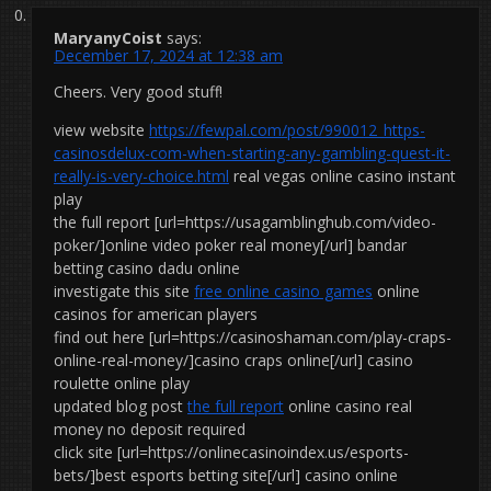
MaryanyCoist
says:
December 17, 2024 at 12:38 am
Cheers. Very good stuff!
view website
https://fewpal.com/post/990012_https-
casinosdelux-com-when-starting-any-gambling-quest-it-
really-is-very-choice.html
real vegas online casino instant
play
the full report [url=https://usagamblinghub.com/video-
poker/]online video poker real money[/url] bandar
betting casino dadu online
investigate this site
free online casino games
online
casinos for american players
find out here [url=https://casinoshaman.com/play-craps-
online-real-money/]casino craps online[/url] casino
roulette online play
updated blog post
the full report
online casino real
money no deposit required
click site [url=https://onlinecasinoindex.us/esports-
bets/]best esports betting site[/url] casino online