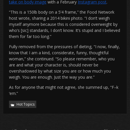
take on body image
with a February
Instagram post
.
“This is a 150lb body on a 5’4 frame,” the Food Network
host wrote, sharing a 2014 bikini photo. “I don’t weigh
myself anymore because this is considered overweight by
who’s [sic] standards, I don’t know. It’s stupid and I believed
them for far too long.”
Fully removed from the pressures of dieting, “I now, finally,
know that I am a kind, considerate, funny, thoughtful
woman,” she continued. “So please remember, who you
are and what your character is, should never be
overshadowed by what size you are or how much you
weigh. You are enough. Just the way you are.”
As for anyone that might not agree, she summed up, “F–k
‘em.”
Hot Topics