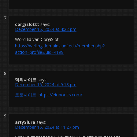
corgislottt
says:
December 16, 2024 at 4:22 pm
Word lid van CorgiSlot
https://welling.domains.unf.edu/member.php?
action=profile&uid=4198
먹튀사이트
says:
December 16, 2024 at 9:18 pm
토토사이트
:
https://eiobooks.com/
artySlura
says:
December 16, 2024 at 11:27 pm