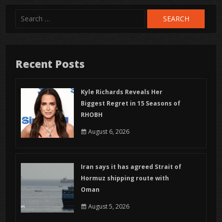
Search
for:
Recent Posts
Kyle Richards Reveals Her
Biggest Regret in 15 Seasons of
RHOBH
August 6, 2026
Iran says it has agreed Strait of
Hormuz shipping route with
Oman
August 5, 2026