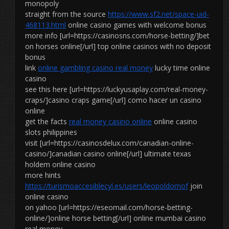
monopoly
straight from the source
https://www.sf2.net/space-uid-
468113.html
online casino games with welcome bonus
more info [url=https://casinosns.com/horse-betting/]bet
on horses online[/url] top online casinos with no deposit
bonus
link
online gambling casino real money
lucky time online
casino
see this here [url=https://luckyusaplay.com/real-money-
craps/]casino craps game[/url] como hacer un casino
online
get the facts
real money casino online
online casino
slots philippines
visit [url=https://casinosdelux.com/canadian-online-
casino/]canadian casino online[/url] ultimate texas
holdem online casino
more hints
https://turismoaccesiblecyl.es/users/leopoldomof
join
online casino
on yahoo [url=https://eseomail.com/horse-betting-
online/]online horse betting[/url] online mumbai casino
real money