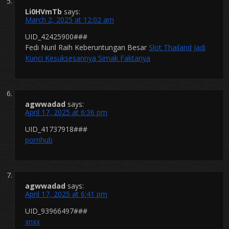
Li0HVmTb
says:
March 2, 2025 at 12:02 am
UID_42425900###
Fedi Nuril Raih Keberuntungan Besar
Slot Thailand Jadi
Kunci Kesuksesannya Simak Faktanya
agwwadad
says:
April 17, 2025 at 6:36 pm
UID_41737918###
pornhub
agwwadad
says:
April 17, 2025 at 6:41 pm
UID_93966497###
xnxx