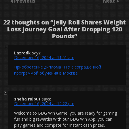
Previous
Next
22 thoughts on “
Jelly Roll Shares Weight
Loss Journey Goal After Dropping 120
Pounds
”
Lazrodk
says:
December 16, 2024 at 11:51 am
Приобретение диплома ПТУ с сокращенной
программой обучения в Москве
sneha rajput
says:
December 16, 2024 at 12:22 pm
Welcome to BDG Win Game, you are ready for gaming
fun and big rewards! With our BDG Win App, you can
play games and compete for Instant cash prizes.