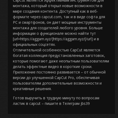
CapCut является эффективным инструментом для
монтажа, который открыл новые возможности в
мире создания контента. Доступный как в веб-
формате через capcut.com, так и в виде софта для
PC и смартфонов, он дает мощные инструменты
монтажа для создателей любого уровня. Больше
информации о функционале можно найти тут
[url=https://aggam.xyz/]https://aggam.xyz/[/url] и в
официальных соцсетях.
Отличительной особенностью CapCut является
богатая коллекция предустановленных заготовок,
которые помогают даже неопытным пользователям
делать эффектные видео в короткие сроки.
Приложение постоянно развивается – от обычной
версии до улучшенной CapCut Pro, обеспечивая
пользователям дополнительные возможности и
креативные решения.
Готов выручить в трудную минуту по вопросам
ластик в capcut – пишите в Телеграм jbs39