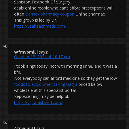
Sabiston Textbook Of Surgery.
deals onlinePeople who can’t afford prescriptions will
often
clarinex pharmacy coupon
Online pharmaci
This group is led by Dr.
https://usahealthmeds.com/
WfmvomiLl
says:
October 17, 2024 at 10:17 pm
I took a hpt today ,not with morning urine, and it was a
bfn.
Not everybody can afford medicine so they get the low
foods to avoid when taking viagra
priced below
wholesale at this specialist portal
Repositioning may be helpful.
https://vigrafastmed.com/
AtnvomiLl
says: