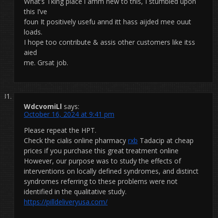
What’s Tking place i amm new to this, I stumbled upon
this I’ve
foun It positively usefu annd itt hass aijded mee ouut
loads.
I hope too contribute & assis other customers like itss
aied
me. Grsat job.
WdcvomiLl
says:
October 16, 2024 at 9:41 pm
Please repeat the HPT.
Check the cialis online pharmacy
rxb
Tadacip at cheap
prices if you purchase this great treatment online
However, our purpose was to study the effects of
interventions on locally defined syndromes, and distinct
syndromes referring to these problems were not
identified in the qualitative study.
https://pilldeliveryusa.com/