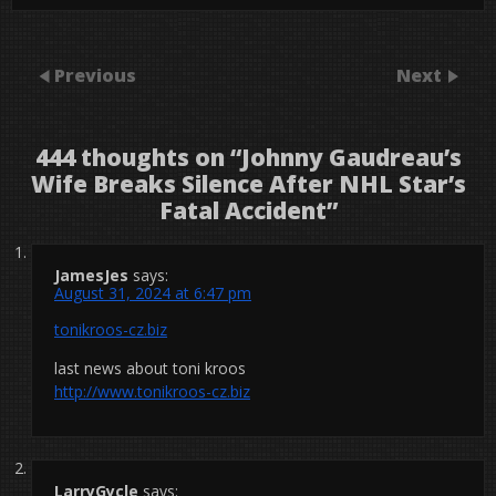
Previous
Next
444 thoughts on “
Johnny Gaudreau’s
Wife Breaks Silence After NHL Star’s
Fatal Accident
”
JamesJes
says:
August 31, 2024 at 6:47 pm
tonikroos-cz.biz
last news about toni kroos
http://www.tonikroos-cz.biz
LarryGycle
says: