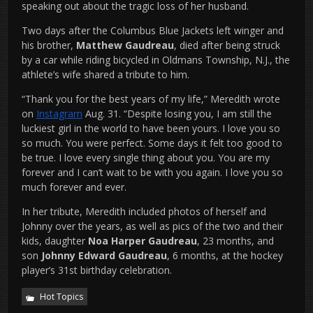
speaking out about the tragic loss of her husband.
Two days after the Columbus Blue Jackets left winger and
his brother,
Matthew Gaudreau
, died after being struck
by a car while riding bicycled in Oldmans Township, N.J., the
athlete’s wife shared a tribute to him.
“Thank you for the best years of my life,” Meredith wrote
on
Instagram
Aug. 31. “Despite losing you, I am still the
luckiest girl in the world to have been yours. I love you so
so much. You were perfect. Some days it felt too good to
be true. I love every single thing about you. You are my
forever and I can’t wait to be with you again. I love you so
much forever and ever.
In her tribute, Meredith included photos of herself and
Johnny over the years, as well as pics of the two and their
kids, daughter
Noa Harper Gaudreau
, 23 months, and
son
Johnny Edward Gaudreau
, 6 months, at the hockey
player’s 31st birthday celebration.
Hot Topics