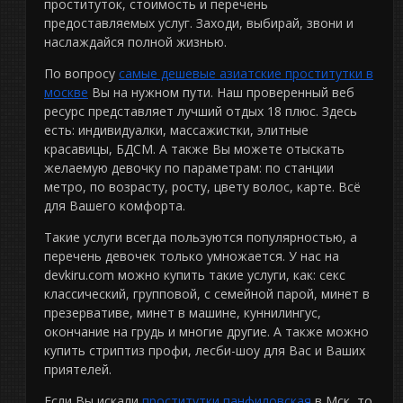
проституток, стоимость и перечень
предоставляемых услуг. Заходи, выбирай, звони и
наслаждайся полной жизнью.
По вопросу
самые дешевые азиатские проститутки в
москве
Вы на нужном пути. Наш проверенный веб
ресурс представляет лучший отдых 18 плюс. Здесь
есть: индивидуалки, массажистки, элитные
красавицы, БДСМ. А также Вы можете отыскать
желаемую девочку по параметрам: по станции
метро, по возрасту, росту, цвету волос, карте. Всё
для Вашего комфорта.
Такие услуги всегда пользуются популярностью, а
перечень девочек только умножается. У нас на
devkiru.com можно купить такие услуги, как: секс
классический, групповой, с семейной парой, минет в
презервативе, минет в машине, куннилингус,
окончание на грудь и многие другие. А также можно
купить стриптиз профи, лесби-шоу для Вас и Ваших
приятелей.
Если Вы искали
проститутки панфиловская
в Мск, то