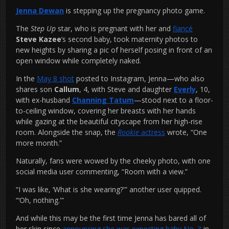
Jenna Dewan
is stepping up the pregnancy photo game.
The
Step Up
star, who is pregnant with her and
fiancé
Steve Kazee
‘s second baby, took maternity photos to
new heights by sharing a pic of herself posing in front of an
open window while completely naked.
In the
May 8 shot
posted to Instagram, Jenna—who also
shares son
Callum
, 4, with Steve and daughter
Everly
, 10,
with ex-husband
Channing Tatum
—stood next to a floor-
to-ceiling window, covering her breasts with her hands
while gazing at the beautiful cityscape from her high-rise
room. Alongside the snap, the
Rookie
actress
wrote, “One
more month.”
Naturally, fans were wowed by the cheeky photo, with one
social media user commenting, “Room with a view.”
“I was like, ‘What is she wearing?'” another user quipped.
“‘Oh, nothing.'”
And while this may be the first time Jenna has bared all of
her skin since
announcing she was expecting baby No. 3
in