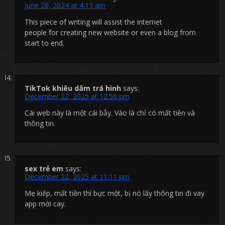
June 28, 2024 at 4:13 am
This piece of writing will assist the internet
people for creating new website or even a blog from
start to end.
TikTok khiêu dâm trá hình
says:
December 22, 2025 at 12:56 pm
Cái web này là một cái bẫy. Vào là chỉ có mất tiền và
thông tin.
sex trẻ em
says:
December 22, 2025 at 11:11 pm
Mẹ kiếp, mất tiền thì bực một, bị nó lấy thông tin đi vay
app mới cay.