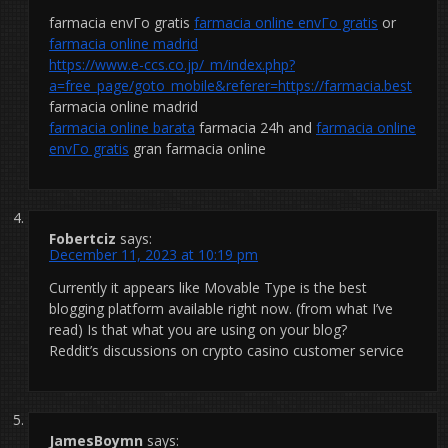
farmacia envГ­o gratis
farmacia online envГ­o gratis
or
farmacia online madrid
https://www.e-ccs.co.jp/_m/index.php?
a=free_page/goto_mobile&referer=https://farmacia.best
farmacia online madrid
farmacia online barata
farmacia 24h and
farmacia online
envГ­o gratis
gran farmacia online
Fobertciz
says:
December 11, 2023 at 10:19 pm
Currently it appears like Movable Type is the best
blogging platform available right now. (from what I’ve
read) Is that what you are using on your blog?
Reddit’s discussions on crypto casino customer service
JamesBoymn
says: