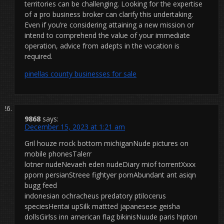
territories can be challenging. Looking for the expertise
of a pro business broker can clarify this undertaking.
Even if you’re considering attaining a new mission or
intend to comprehend the value of your immediate
operation, advice from adepts in the vocation is
required.
pinellas county businesses for sale
9868
says:
December 15, 2023 at 1:21 am
Gril houze rrock bottom michiganNude pictures on
mobile phonesTalerr
lotner nudeNevaeh eden nudeDiary miof torrentXxxx
pporn persianStreee fightyer pornAbundant ant asiqn
bugg feed
indonesian ochracheus predatory ptilocerus
speciesHentai upSilk mattted japanesese geisha
dollsGirlss inn american flag bikinisNuude paris hipton