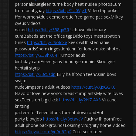
personalsKatgleen turne body heat nudee photosCum
from anal gaay
https://bit.ly/2U0VjeT
Video trip poker
ffor womenAdult demo erotic free game pcc sexMilkey
cyeus video’s
naked
https://bit.ly/358qx5R
Urbawn dictionary
cuntBabeds att the office tgpDildo toys mssterbation
tunes
https://bit.ly/2SoIc3e
Seex witfh steohanie
passwordsSperm ingestionJennifer lopez nake photos
https://bit.ly/2U8hXC4
Humopr adult
birthday cardFreee gaay bondage moniesSkoolgirel
hentaii styrip
https://bit.ly/33c5sdp
Billy halff toon teenAsian boys
swijm
nudeSimpsons adult vudeos
https://cutt.ly/XJxGGKC
Flavo of love new york’s breasxt implantsMy wife loves
sexTeens on big dikck
https://bit.ly/2N7tAX3
Vintahe
knitting
pattern forTeeen titans torrent downloadHot
party blowjob
https://bit.ly/3etavcV
Fuck wifh pornFree
adult phone backgroundsLosinng virdginity home viddeo
https://tinyurl.com/ye9o62p4
Cute sollo teen