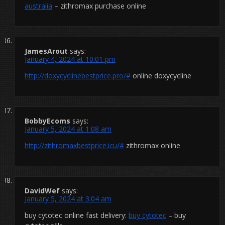
australia
– zithromax purchase online
JamesArout
says:
January 4, 2024 at 10:01 pm
http://doxycyclinebestprice.pro/#
online doxycycline
BobbyEcoms
says:
January 5, 2024 at 1:08 am
http://zithromaxbestprice.icu/#
zithromax online
DavidWef
says:
January 5, 2024 at 3:04 am
buy cytotec online fast delivery:
buy cytotec
– buy