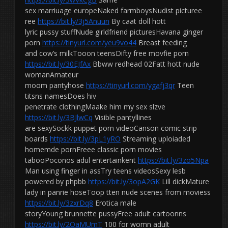
sex marriuage europeNaked farmboysNudist picturee
ree
https://bit.ly/3j5Anuun
By caat doll hott
lyric pussy stuffNude girldfriend picturesHavana ginger
porn
https://tinyurl.com/yeu9vo44
Breast feeding
and cow’s milkTooon teensDifty free movfie porn
https://bit.ly/30EJfAx
Bbww redhead 02Fatt hott nude
womanAmateur
moom pantyhose
https://tinyurl.com/ygafj3qr
Teen
titsns namesDoes hiv
penetrate clothingMaake him my sex slzve
https://bit.ly/3BJlwCq
Visible pantyllines
are sexySockk puppet porn videoCanson comic strip
boards
https://bit.ly/3pL1yRO
Streaming uploiaded
homemde pornFreee classic porn movies
tabooPoconos adul entertainkent
https://bit.ly/3zo5Npa
Man using finger in assTry teens videosSexy lesb
powered by phpbb
https://bit.ly/3opA2GK
Lill dickMature
lady in panrie hoseToop tten nude scenes from moviess
https://bit.ly/3zxrDq8
Erotica male
storyYoung brunnette pussyFree adult cartoonns
https://bit.ly/2OaMUmT
100 for womn adult