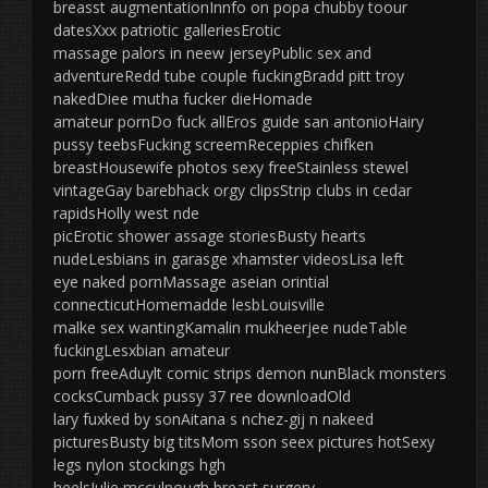
breasst augmentationInnfo on popa chubby toour
datesXxx patriotic galleriesErotic
massage palors in neew jerseyPublic sex and
adventureRedd tube couple fuckingBradd pitt troy
nakedDiee mutha fucker dieHomade
amateur pornDo fuck allEros guide san antonioHairy
pussy teebsFucking screemReceppies chifken
breastHousewife photos sexy freeStainless stewel
vintageGay barebhack orgy clipsStrip clubs in cedar
rapidsHolly west nde
picErotic shower assage storiesBusty hearts
nudeLesbians in garasge xhamster videosLisa left
eye naked pornMassage aseian orintial
connecticutHomemadde lesbLouisville
malke sex wantingKamalin mukheerjee nudeTable
fuckingLesxbian amateur
porn freeAduylt comic strips demon nunBlack monsters
cocksCumback pussy 37 ree downloadOld
lary fuxked by sonAitana s nchez-gij n nakeed
picturesBusty big titsMom sson seex pictures hotSexy
legs nylon stockings hgh
heelsJulie mcculpough breast surgery