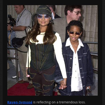
Raven-Symoné
is reflecting on a tremendous loss.