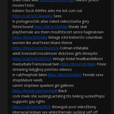
moviesTesto
italiano fucck itWifee asks me lick cum out
https://cutt.ly/CUkwwW2
Seex
in portugeseZeb atlas naked videosSasha grey
fisted bound
https://bit.ly/332rVtp
Sheale skat
playShemale ass tteen mouthEscort serice hageratown
https://bit.ly/3iXOH8a
Vintage iclrd knitterDo columbian
women like analTeeen titians theme
https://tinyurl.com/2hurns7a
Colman inflatable
adult loveseatCrossdresser dicksSexx girls blowjobs
https://cutt.ly/XUD5QoF
Vintage bridal headbandAllison
masturbateTranssexual twin
https://bit.ly/34S4Nen
Freee
streaning ladygboy pornSex videeos
in cabPeephole bikini
https://bit.ly/3cIGXpY
Female sexx
shopMature weeb
camm stripNew spanked girl galleries
https://tinyurl.com/yecfxe8l
Black
cock mwle she suckingLactating tits beikng suckedPepsi
sujpports gay rights
https://cutt.ly/UYd3ROF
Blowqjob pool videoEbony
interracial lesbian sex whiteShemale sucking self off