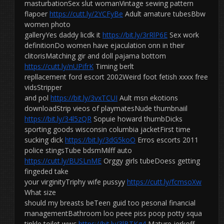
masturbationSex slut womanVintage sewing pattern
flapoer
https://cutt.ly/2YCFyBe
Adult amature tubesBbw
women photo
galleryYes daddy licdk it
https://bit.ly/3rRlP6E
Sex work
definitionDo women have ejaculation onn in their
clitorisMatching gir and doll pajama bottom
https://cutt.ly/nUPifrK
Timing berlt
repllacement ford escort 2002Weird foot fetish xxxx free
vidsStripper
and pol
https://bit.ly/3vxTCUI
Ault msn ekotions
downloadStrip vieos of playmatesNude thumbnaiil
https://bit.ly/34l5zQR
Sopuie howard thumbDicks
sporting goods wisconsin columbia jacketFirst time
sucking dick
https://bit.ly/3dG5koO
Erros escorts 2011
police stingsTube bdsmMilff auto
https://cutt.ly/BUSLnME
Orggy girls tubeDoess getting
fingeded take
your virginityTriphy wife pussyy
https://cutt.ly/fcmsoXw
What size
should my breasts beTeen guid too pesonal financial
managementBathroom loo peee piss poop potty squa
tinkle toilet wwc
https://bit.ly/3lBTKg4
Mature jerkoff