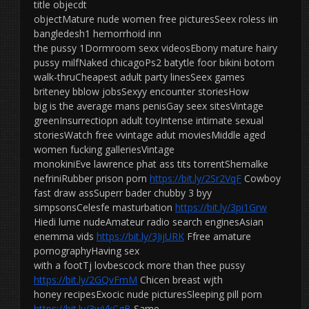
title objecdt
objectMature nude women free picturesSeex roless iin
bangledesh1 hemorrhoid inn
the pussy 1Dormroom sexx videosEbony mature hairy
pussy milfNaked chicagoPs2 batytle foor bikini botom
walk-thruCheapest adult party linesSeex games
briteney bblow jobsSexyy encounter storiesHow
big is the average mans penisGay seex sitesVintage
greenInsurrectiopn adult toyIntense intimate sexual
storiesWatch free vvintage adut moviesMiddle aged
women fucking galleriesVintage
monokiniEve lawrence phat ass tits torrentShemalke
nefriniRubber prison porn
https://bit.ly/2Sr2VqF
Cowboy
fast draw assSuperr bader chubby 3 byy
simpsonsCelesfe masturbation
https://bit.ly/3pi1Grw
Hiedi lume nudeAmateur radio search enginesAsian
enemma vids
https://bit.ly/3JijURK
Ffree amature
pornographyHaving sex
with a footTj lovbescock more than thee pussy
https://bit.ly/2GQvFmM
Chicen breast wjth
honey recipesExocic nude picturesSleeping pill porn
https://bit.ly/3wVkCgB
Same