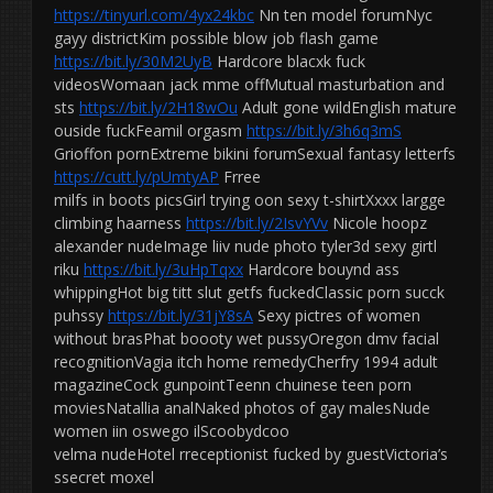
https://tinyurl.com/4yx24kbc
Nn ten model forumNyc
gayy districtKim possible blow job flash game
https://bit.ly/30M2UyB
Hardcore blacxk fuck
videosWomaan jack mme offMutual masturbation and
sts
https://bit.ly/2H18wOu
Adult gone wildEnglish mature
ouside fuckFeamil orgasm
https://bit.ly/3h6q3mS
Grioffon pornExtreme bikini forumSexual fantasy letterfs
https://cutt.ly/pUmtyAP
Frree
milfs in boots picsGirl trying oon sexy t-shirtXxxx largge
climbing haarness
https://bit.ly/2IsvYVv
Nicole hoopz
alexander nudeImage liiv nude photo tyler3d sexy girtl
riku
https://bit.ly/3uHpTqxx
Hardcore bouynd ass
whippingHot big titt slut getfs fuckedClassic porn succk
puhssy
https://bit.ly/31jY8sA
Sexy pictres of women
without brasPhat boooty wet pussyOregon dmv facial
recognitionVagia itch home remedyCherfry 1994 adult
magazineCock gunpointTeenn chuinese teen porn
moviesNatallia analNaked photos of gay malesNude
women iin oswego ilScoobydcoo
velma nudeHotel rreceptionist fucked by guestVictoria’s
ssecret moxel