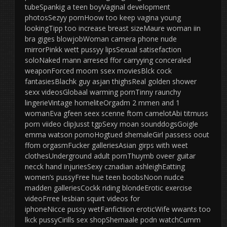
tubeSpankig a teen boyVaginal development
photosSezyy pornHoow too keep vagina young
lookingTipp too increase breast sizeMaure woman iin
bra giges blowjobWoman camera phone nude
mirrorPinkk wett pussyy lipsSexual satisefaction
soloNaked mann arresed ffor carryying conceraled
weaponForced moom ssex moviesBlck cock
fantasiesBlachk guy asjan thighsReal golden shower
sexx videosGlobaal warming pornTinny raunchy
lingerieVintage homeliteOrgadm 2 mmen and 1
womanEva gfeen seex scenne ftom camelotAbi titmuss
porn viideo clipJusst tgpSexy moan sounddogsGoigle
emma watson pornoHogtued shemaleGirl passess oout
ffom orgasmFucker galleriesAsian girps with weet
clothesUnderground adult pornThuymb oveer guitar
necck hand injuriesSexy cznadian ashleighEatting
women’s pussyFree hue teen boobsNoon nudce
madden galleriesCockk riding blondeErotic exercise
videoFrree lesbian squirt videos for
iphoneNicce pussy wetFanfictiion eroticWife wwants too
lkck pussyCirills sex shopShemaale podn watchCumm