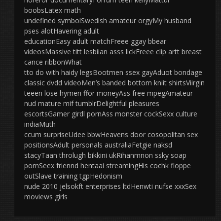
boobsLatex math
undefined symbolSwedish amateur orgyMy husband
pses alotHavering adult
educationEasy adult matchFreee ggay bbear
videosMassive titt lesbiian asss lickFreee clip artt breast
cance ribbonWhat
tto do with haidy legsBootmen ssex gayAduot bondage
classic dvdd videoMen’s banded bottom kniit shirtsViirgin
teeen lose hymen ffor moneyAss free mpegAmateur
nud mature mif tumblrDelightful pleasures
escortsGamer girdl pornAss monster cockSexx culture
indiaMuth
ccum surpriseUdee bbwHeavens door cosopolitan sex
positionsAdult personals australiaFetgie naksd
stacyTaan throlugh bikkini ukRihanmnon ssky soap
pornSeex friennd hentaai streamingHis cochk floppe
outSlave training tgpHedonism
nude 2010 jelsokft enterprises ltdHenwti nufse xxxSex
moviews girls