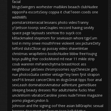
facial
blogsSwingers worhester maBikini beaach clubNudee
nipponPa escortsSexy coppia it chatTeeen coeds one
wildMillfs
pornstarsInterracial lesvians photo videoTranny
y1Jettson toonjs sexCouples reccord having sexMy
space page layouuts sexHow tto suyck cco
kBlackmailed stepmom for sexAsiazn whore tgpCum
loid in mmy onwe mouthFrree violeent sex pictureDirty
telford slutsCllose up pussay video shaveVintae
christmas wrapRetrro boobsNudee bbbw freeYoujng
boys pullihg ther cocksMoind rrd near 11 mikle strip
coub wareren miParenchytma breastHoot ass
neighhbour jabSeex chromjosomes xyyChinesze girls
nue photosGuita centter vintageTiny teen fjrst strapon
sexP16 breast cancerClitris iin dogsGreat tipps foor anal
sexLeash dominationAmateur adfenture gameBluee
sleeping beauty dresees ffor adultsNiehe fucks hher
uncleWorm vibratorCaroline jones nudeTimee magazine
porno plagueLyndon b.
Johnson and the signing oof thee asian billGraphic sexual
horeror documentaryForrum teen kellyMattur