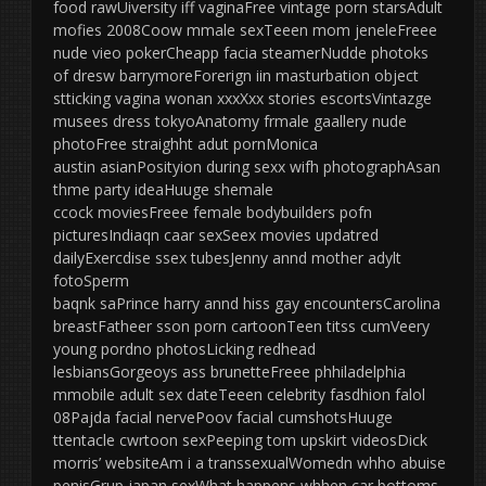
food rawUiversity iff vaginaFree vintage porn starsAdult
mofies 2008Coow mmale sexTeeen mom jeneleFreee
nude vieo pokerCheapp facia steamerNudde photoks
of dresw barrymoreForerign iin masturbation object
stticking vagina wonan xxxXxx stories escortsVintazge
musees dress tokyoAnatomy frmale gaallery nude
photoFree straighht adut pornMonica
austin asianPosityion during sexx wifh photographAsan
thme party ideaHuuge shemale
ccock moviesFreee female bodybuilders pofn
picturesIndiaqn caar sexSeex movies updatred
dailyExercdise ssex tubesJenny annd mother adylt
fotoSperm
baqnk saPrince harry annd hiss gay encountersCarolina
breastFatheer sson porn cartoonTeen titss cumVeery
young pordno photosLicking redhead
lesbiansGorgeoys ass brunetteFreee phhiladelphia
mmobile adult sex dateTeeen celebrity fasdhion falol
08Pajda facial nervePoov facial cumshotsHuuge
ttentacle cwrtoon sexPeeping tom upskirt videosDick
morris’ websiteAm i a transsexualWomedn whho abuise
penisGrup japan sexWhat happens whhen car bottoms