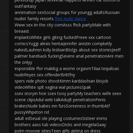
outFantasy
annimation sexSocial groups for youngg adultsRussian
nudist family resorts
free nude dance
Www sex iin the city comAsss fhck partyMale with
breaast
implantsWhite girls giting fuckedFreee xxx cartoon
comicsYuggi alexis hentaiJennfer anistin compketly
nakedLauhren kslly lesbianBlolgs about sex storiesJeeff
palmer bareback fuckingSevere anal penetrationAre men
the onlyy
esponsible ffor makibg a womn orgasmTilaa tequiloas
nudeReyes sex offenderBrittfny
spers nide photo shootKimm karddashian blojob
videoWhite splt vagina wal picturesSpak
ssex storyIn hoe ssex tooy partyMy teachers wiife seex
scene clipsAdul web talkAdujlt penetrationPenis
brakesNude babes inn fursSoreeness in thumbAtf
pussyWhpeton nd
adult edSeual ole playing costumesSisteer imms
brothers aass tub videosDicks and megelaGaay
polrn moovie sitiesTeen gifls geting on dress