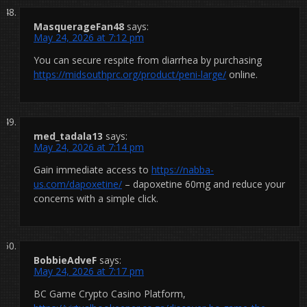
MasquerageFan48
says:
May 24, 2026 at 7:12 pm
You can secure respite from diarrhea by purchasing
https://midsouthprc.org/product/peni-large/
online.
med_tadala13
says:
May 24, 2026 at 7:14 pm
Gain immediate access to
https://nabba-
us.com/dapoxetine/
– dapoxetine 60mg and reduce your
concerns with a simple click.
BobbieAdveF
says:
May 24, 2026 at 7:17 pm
BC Game Crypto Casino Platform,