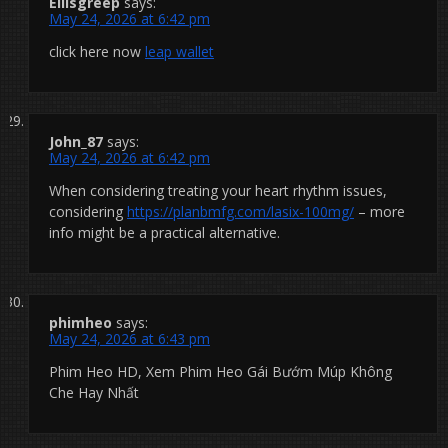
Ellisgreep
says:
May 24, 2026 at 6:42 pm
click here now
leap wallet
John_87
says:
May 24, 2026 at 6:42 pm
When considering treating your heart rhythm issues,
considering
https://planbmfg.com/lasix-100mg/
– more
info might be a practical alternative.
phimheo
says:
May 24, 2026 at 6:43 pm
Phim Heo HD, Xem Phim Heo Gái Bướm Múp Không
Che Hay Nhất