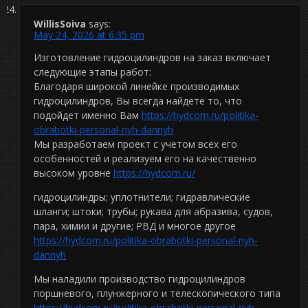
WillisSoiva
says:
May 24, 2026 at 6:35 pm
Изготовление гидроцилиндров на заказ включает
следующие этапы работ:
Благодаря широкой линейке производимых
гидроцилиндров, Вы всегда найдете то, что
подойдет именно Вам
https://hydcom.ru/politika-
obrabotki-personal-nyh-dannyh
Мы разработаем проект с учетом всех его
особенностей и реализуем его на качественно
высоком уровне
https://hydcom.ru/
гидроцилиндры; уплотнители; гидравлические
шланги; штоки; трубы; рукава для абразива, судов,
пара, химии и другие; РВД и многое другое
https://hydcom.ru/politika-obrabotki-personal-nyh-
dannyh
Мы наладили производство гидроцилиндров
поршневого, плунжерного и телескопического типа
https://hydcom.ru/politika-obrabotki-personal-nyh-