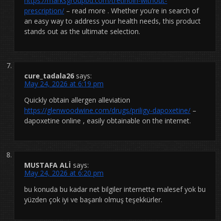
https://marksgroupbd.com/tretinoin-without-
prescription/
– read more . Whether you’re in search of
an easy way to address your health needs, this product
stands out as the ultimate selection.
cure_tadala26
says:
May 24, 2026 at 6:19 pm
Quickly obtain allergen alleviation
https://glenwoodwine.com/drugs/priligy-dapoxetine/
–
dapoxetine online , easily obtainable on the internet.
MUSTAFA ALİ
says:
May 24, 2026 at 6:20 pm
bu konuda bu kadar net bilgiler internette malesef yok bu
yüzden çok iyi ve başarılı olmuş teşekkürler.