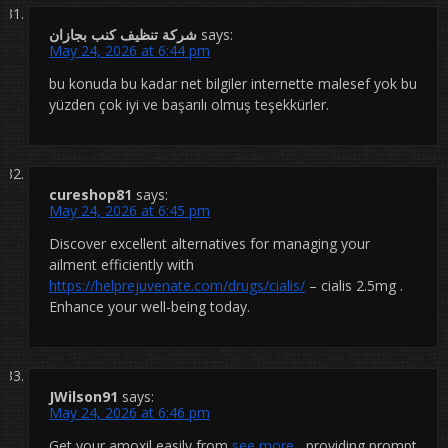
شركة تنظيف كنب بجازان
says:
May 24, 2026 at 6:44 pm
bu konuda bu kadar net bilgiler internette malesef yok bu
yüzden çok iyi ve başarılı olmuş teşekkürler.
cureshop81
says:
May 24, 2026 at 6:45 pm
Discover excellent alternatives for managing your
ailment efficiently with
https://helprejuvenate.com/drugs/cialis/
– cialis 2.5mg .
Enhance your well-being today.
JWilson91
says:
May 24, 2026 at 6:46 pm
Get your amoxil easily from
see more
, providing prompt