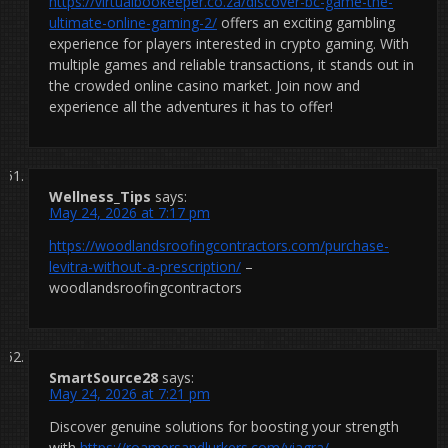
https://virtualbookeeper.co.za/discover-bc-game-the-
ultimate-online-gaming-2/
offers an exciting gambling
experience for players interested in crypto gaming. With
multiple games and reliable transactions, it stands out in
the crowded online casino market. Join now and
experience all the adventures it has to offer!
Wellness_Tips
says:
May 24, 2026 at 7:17 pm
https://woodlandsroofingcontractors.com/purchase-
levitra-without-a-prescription/
–
woodlandsroofingcontractors
SmartSource28
says:
May 24, 2026 at 7:21 pm
Discover genuine solutions for boosting your strength
with
https://roamersandlurkers.com/viagra/
.