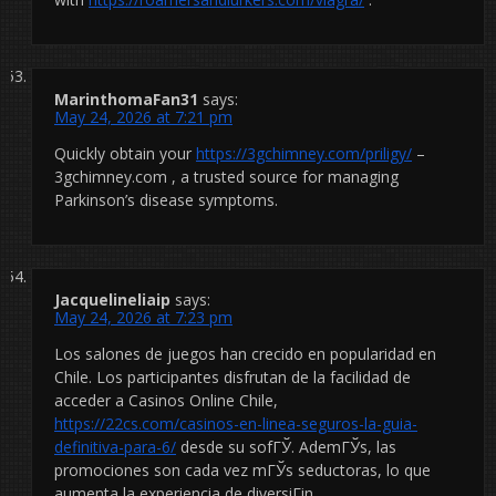
MarinthomaFan31
says:
May 24, 2026 at 7:21 pm
Quickly obtain your
https://3gchimney.com/priligy/
–
3gchimney.com , a trusted source for managing
Parkinson’s disease symptoms.
Jacquelineliaip
says:
May 24, 2026 at 7:23 pm
Los salones de juegos han crecido en popularidad en
Chile. Los participantes disfrutan de la facilidad de
acceder a Casinos Online Chile,
https://22cs.com/casinos-en-linea-seguros-la-guia-
definitiva-para-6/
desde su sofГЎ. AdemГЎs, las
promociones son cada vez mГЎs seductoras, lo que
aumenta la experiencia de diversiГіn.