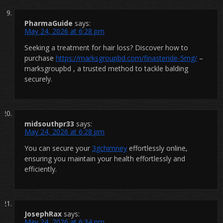
PharmaGuide
says:
May 24, 2026 at 6:28 pm
Seeking a treatment for hair loss? Discover how to
purchase
https://marksgroupbd.com/finasteride-5mg/
–
marksgroupbd , a trusted method to tackle balding
securely.
midsouthpr33
says:
May 24, 2026 at 6:28 pm
You can secure your
3gchimney
effortlessly online,
ensuring you maintain your health effortlessly and
efficiently.
JosephRax
says:
May 24, 2026 at 6:34 pm