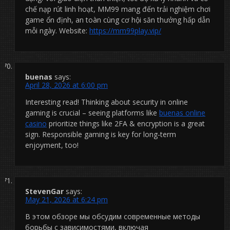
chế nạp rút linh hoạt, MM99 mang đến trải nghiệm chơi
game ổn định, an toàn cùng cơ hội săn thưởng hấp dẫn
mỗi ngày. Website:
https://mm99play.vip/
buenas
says:
April 28, 2026 at 6:00 pm
Interesting read! Thinking about security in online
gaming is crucial – seeing platforms like
buenas online
casino
prioritize things like 2FA & encryption is a great
sign. Responsible gaming is key for long-term
enjoyment, too!
StevenGar
says:
May 21, 2026 at 6:24 pm
В этом обзоре мы обсудим современные методы
борьбы с зависимостями, включая