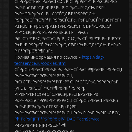
СЃРїРµС†РёР°Р»РёСЃС‚С‹ РІСЃРµРіРґР° РіРѕС‚РѕРІС‹
РѕРїРµСЂР°С‚РёРІРЅРѕ РІС‹РµС…Р°С‚СЊ РЅР°
РѕР±СЉРµРєС‚ Рё СѓСЃС‚СЂР°РЅРёС‚СЊ
РЅРµРёСЃРїСЂР°РІРЅРѕСЃС‚Рё, РѕР±РµСЃРїРµС‡РёРІ
Р±РµСЃРїРµСЂРµР±РѕР№РЅСѓСЋ СЂР°Р±РѕС‚Сѓ
РІР°С€РµРіРѕ Р±РёР·РЅРµСЃР°. РњС‹
РіР°СЂР°РЅС‚РёСЂСѓРµРј, С‡С‚Рѕ СЃ РЅР°РјРё РІР°С€
Р±РёР·РЅРµСЃ Р±СѓРґРµС‚ СЂР°Р±РѕС‚Р°С‚СЊ Р±РµР·
Р·Р°РґРµСЂР¶РµРє.
Полная информация по ссылке –
https://dag-
techservice.ru/cookies.html
СЃРµСЂРІРёСЃРЅРѕРіРѕ РѕР±СЃР»СѓР¶РёРІР°РЅРёСЏ
РѕР±РѕСЂСѓРґРѕРІР°РЅРёСЏ,
РїСѓСЃРєРѕРЅР°Р»Р°РґРєР° С‡Р°СЃС‚РѕС‚РЅРёРєРѕРІ
(VFD), РѕР±СЃР»СѓР¶РёРІР°РЅРёРµ
РІРѕРґРѕРѕС‡РёСЃС‚РёС‚РµР»СЊРЅРѕРіРѕ
РѕР±РѕСЂСѓРґРѕРІР°РЅРёСЏ СЃРµСЂРІРёСЃРЅРѕРµ
РєРѕРјРїР»РµРєСЃРЅРѕРµ РўРћ
РѕР±РѕСЂСѓРґРѕРІР°РЅРёСЏ РїРѕ РґРѕРіРѕРІРѕСЂСѓ,
Рћ РєРѕРјРїР°РЅРёРё вЂ” DAG TechService
,
РєРЅРёРіРё РјРѕРЅС‚Р°Р¶
РїСЂРѕРјС‹С€Р»РµРЅРЅРѕРіРѕ