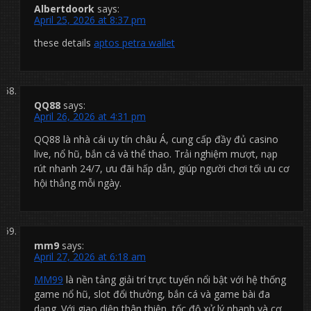
Albertdoork
says:
April 25, 2026 at 8:37 pm
these details
aptos petra wallet
QQ88
says:
April 26, 2026 at 4:31 pm
QQ88 là nhà cái uy tín châu Á, cung cấp đầy đủ casino
live, nổ hũ, bắn cá và thể thao. Trải nghiệm mượt, nạp
rút nhanh 24/7, ưu đãi hấp dẫn, giúp người chơi tối ưu cơ
hội thắng mỗi ngày.
mm9
says:
April 27, 2026 at 6:18 am
MM99
là nền tảng giải trí trực tuyến nổi bật với hệ thống
game nổ hũ, slot đổi thưởng, bắn cá và game bài đa
dạng. Với giao diện thân thiện, tốc độ xử lý nhanh và cơ