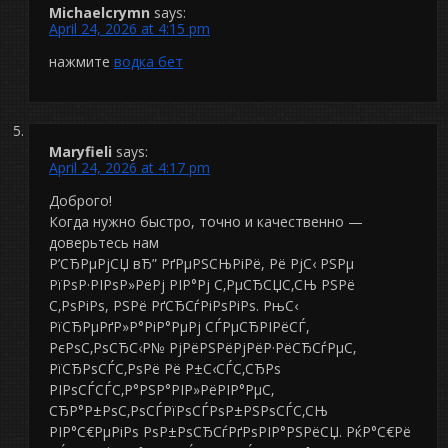
Michaelcrymn
says:
April 24, 2026 at 4:15 pm
нажмите
водка бет
Maryfieli
says:
April 24, 2026 at 4:17 pm
Доброго!
Когда нужно быстро, точно и качественно —
доверьтесь нам
Р’СЂРµРјСЏ вЂ” РґРµРЅСЊРіРё, Рё РјС‹ РЅРµ
РїРѕР·РІРѕР»РёРј РІР°Рј С‚РµСЂСЏС‚СЊ РЅРё
С‚РѕРіРѕ, РЅРё РґСЂСѓРіРѕРіРѕ. РњС‹
РїСЂРµРґР»Р°РіР°РµРј СЃРµСЂРІРёСЃ,
РєРѕС‚РѕСЂС‹Р№ РјРёРЅРёРјРёР·РёСЂСѓРµС‚
РїСЂРѕСЃС‚РѕРё Рё Р±С‹СЃС‚СЂРѕ
РІРѕСЃСЃС‚Р°РЅР°РІР»РёРІР°РµС‚
СЂР°Р±РѕС‚РѕСЃРїРѕСЃРѕР±РЅРѕСЃС‚СЊ
РІР°С€РµРіРѕ РѕР±РѕСЂСѓРґРѕРІР°РЅРёСЏ. РќР°С€Рё