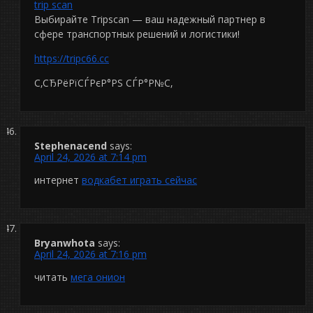
trip scan
Выбирайте Tripscan — ваш надежный партнер в
сфере транспортных решений и логистики!
https://tripc66.cc
С‚СЂРёРїСЃРєР°РЅ СЃР°Р№С‚
Stephenacend
says:
April 24, 2026 at 7:14 pm
интернет
водкабет играть сейчас
Bryanwhota
says:
April 24, 2026 at 7:16 pm
читать
мега онион