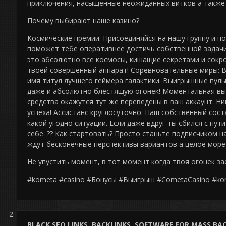
приключения, насыщенные неожиданных витков а также 
Почему выбирают наше казино?
Космические премии: Присоединяйся на нашу группу и п
поможет тебе оперативнее достичь собственной задачи
это абсолютно все космосы, кишащие секретами и сокр
твоей совершенный аппарат! Соревновательные миры: В
имя титул лучшего геймера галактики. Выигрышные пулы
даже и абсолютно блестящую огонек! Моментальная вы
средства окажутся тут же переведены в ваш аккаунт. Н
успеха! Ассистанс круглосуточно: Наш собственный сос
какой угодно ситуации. Если даже вдруг ты сбился с пут
себе. ?? Как стартовать? Просто станьте подписчиком н
ждут бесконечные перспективы вариантов а целое море
Не упустить момент, в тот момент когда твоя огонек за
#kometa #casino #Бонусы #Выигрыш #CometaCasino #ko
BLACK SEO LINKS, BACKLINKS, SOFTWARE FOR MASS BA