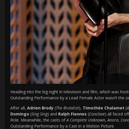
Heading into the big night in television and film, which was hos
Outstanding Performance by a Lead Female Actor wasn’t the on
After all,
Adrien Brody
(
The Brutalist
),
Timothée Chalamet
(
A
Domingo
(
Sing Sing
) and
Ralph Fiennes
(
Conclave
) all faced 
Role. Meanwhile, the casts of
A Complete Unknown
,
Anora
,
Conc
Outstanding Performance by a Cast in a Motion Picture.