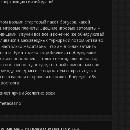
сверкающих сияний удачи!
отом возьми стартовый пакет бонусов, какой
. Игровые планеты: Здешние игровые автоматы –
овищами. Изучай все все и конечно же обнаруживай
ливайся в межзвездных турнирах и потом битва во
 настолько масштабны, что аж в силах затмить
плата: Едва только ты добьешься победы, ваши
икаких проволочек – только неподдельная восторг
тав постоянно в доступе, готовый помочь вам при
и между звезд, мы все подскажем открыть путь к
а наш канал и отправься на полет! Впереди тебя
 восторга.
сияет ярче абсолютно всех!
metacasino
CKLINKING – TELEGRAM @SEO_LINK
says: