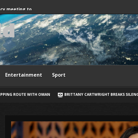
way, Ewan McGregor
ncy meeting to
l
d
grant crossings
Entertainment
Sport
ITTANY CARTWRIGHT BREAKS SILENCE ON JAX TAYLOR, LORI KREBS ROM