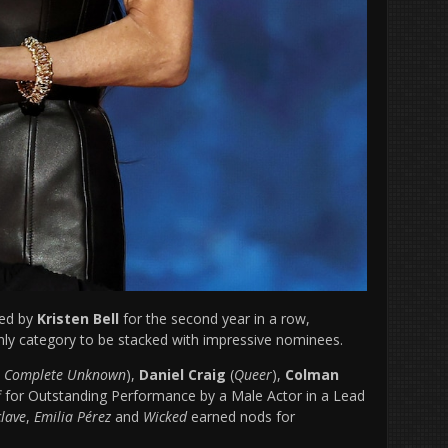
ted by
Kristen Bell
for the second year in a row,
ly category to be stacked with impressive nominees.
 Complete Unknown
),
Daniel Craig
(
Queer
),
Colman
off for Outstanding Performance by a Male Actor in a Lead
lave
,
Emilia Pérez
and
Wicked
earned nods for