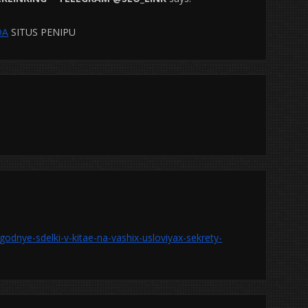
DA
SITUS PENIPU
godnye-sdelki-v-kitae-na-vashix-usloviyax-sekrety-